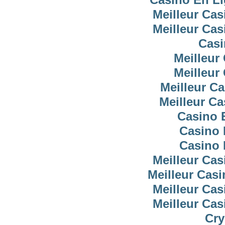
Meilleur Cas
Meilleur Cas
Casi
Meilleur
Meilleur
Meilleur C
Meilleur C
Casino 
Casino 
Casino 
Meilleur Cas
Meilleur Cas
Meilleur Cas
Meilleur Cas
Cry