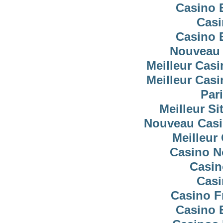
Casino 
Casi
Casino 
Nouveau 
Meilleur Cas
Meilleur Cas
Pari
Meilleur Si
Nouveau Casi
Meilleur
Casino N
Casin
Casi
Casino F
Casino 