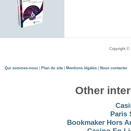
Copyright © 
Qui sommes-nous
|
Plan du site
|
Mentions légales
|
Nous contacter
Other inte
Casi
Paris 
Bookmaker Hors Arj
Casino En Li