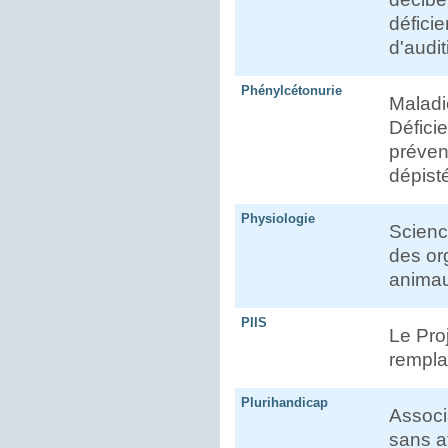
défici
d'audi
Phénylcétonurie
Maladi
Déficie
préven
dépisté
Physiologie
Science
des or
animau
PIIS
Le Proj
rempla
Plurihandicap
Associ
sans at