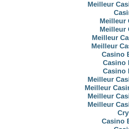
Meilleur Cas
Casi
Meilleur
Meilleur
Meilleur C
Meilleur C
Casino 
Casino 
Casino 
Meilleur Cas
Meilleur Cas
Meilleur Cas
Meilleur Cas
Cry
Casino 