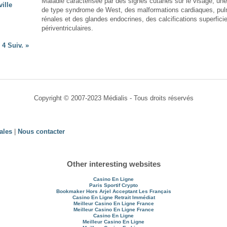
Maladie caractérisée par des signes cutanés sur le visage, une
ille
de type syndrome de West, des malformations cardiaques, pul
rénales et des glandes endocrines, des calcifications superficie
périventriculaires.
4
Suiv.
»
Copyright © 2007-2023 Médialis - Tous droits réservés
ales
|
Nous contacter
Other interesting websites
Casino En Ligne
Paris Sportif Crypto
Bookmaker Hors Arjel Acceptant Les Français
Casino En Ligne Retrait Immédiat
Meilleur Casino En Ligne France
Meilleur Casino En Ligne France
Casino En Ligne
Meilleur Casino En Ligne