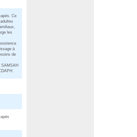
capés. Ce
 adultes
amiliaux,
rge les
existence
issage à
esoins de
Les SAMSAH
 CDAPH.
capés