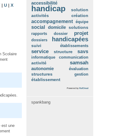
accessibilité
T
|
U
|
X
handicap
solution
création
activités
accompagnement
équipe
social
domicile
solutions
projet
rapports
dossier
handicapées
dossiers
suivi
établissements
service
savs
structure
n Scolaire
informatique
communication
ement
samsah
activité
autonomie
évaluation
structures
gestion
établissement
Powered by
RafCloud
ndicapées.
spankbang
 est une
nement