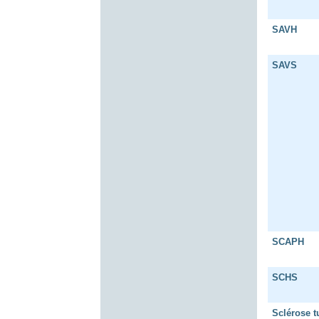
SAVH
SAVS
SCAPH
SCHS
Sclérose 