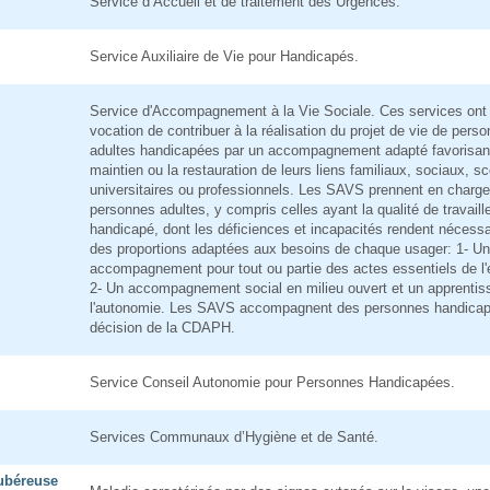
Service d’Accueil et de traitement des Urgences.
Service Auxiliaire de Vie pour Handicapés.
Service d'Accompagnement à la Vie Sociale. Ces services ont
vocation de contribuer à la réalisation du projet de vie de pers
adultes handicapées par un accompagnement adapté favorisant
maintien ou la restauration de leurs liens familiaux, sociaux, sc
universitaires ou professionnels. Les SAVS prennent en charg
personnes adultes, y compris celles ayant la qualité de travaill
handicapé, dont les déficiences et incapacités rendent nécessa
des proportions adaptées aux besoins de chaque usager: 1- Un
accompagnement pour tout ou partie des actes essentiels de l'
2- Un accompagnement social en milieu ouvert et un apprentis
l'autonomie. Les SAVS accompagnent des personnes handicap
décision de la CDAPH.
Service Conseil Autonomie pour Personnes Handicapées.
Services Communaux d’Hygiène et de Santé.
tubéreuse