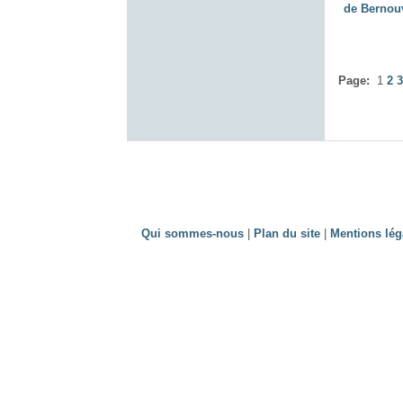
de Bernouv
Page:
1
2
3
Qui sommes-nous
|
Plan du site
|
Mentions lég