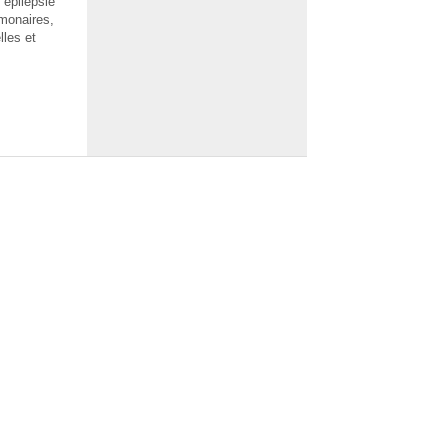
 épilepsie
monaires,
lles et