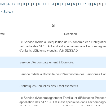
0-9
|
A
|
B
|
C
|
D
|
E
|
F
|
G
|
H
|
I
|
J
|
K
|
L
|
M
|
N
|
O
|
P
|
Q
|
R
| S |
4
Suiv.
»
S
rme
Définition
Le Service d'Aide à l'Acquisition de l'Autonomie et à l'Intégratio
fait partie des SESSAD et il est spécialisé dans l’accompagn
d’enfants déficients visuels. Voir SESSAD.
Service d'Accompagnement à Domicile.
Service d’Aide à Domicile pour l’Autonomie des Personnes Ha
Statistiques Annuelles des Etablissements.
Le Service d'Accompagnement Familial et d'Education Précoce
appellation des SESSAD et il est spécialisé dans l’accompag