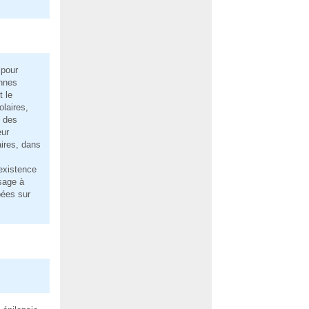
 pour
onnes
 le
olaires,
e des
eur
ires, dans
existence
sage à
ées sur