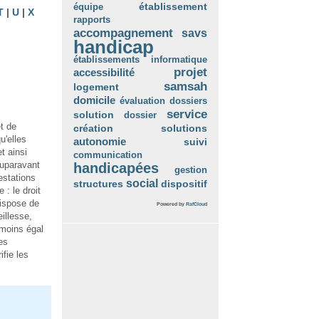
équipe
établissement
T
|
U
|
X
rapports
accompagnement
savs
handicap
établissements
informatique
projet
accessibilité
samsah
logement
domicile
évaluation
dossiers
service
solution
dossier
t de
création
solutions
u'elles
autonomie
suivi
t ainsi
communication
auparavant
handicapées
gestion
estations
social
structures
dispositif
 : le droit
dispose de
Powered by
RafCloud
illesse,
 moins égal
es
fie les