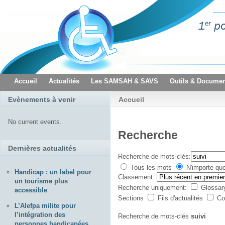
Accueil
Actualités
Les SAMSAH & SAVS
Outils & Documen
Evènements à venir
Accueil
No current events.
Recherche
Dernières actualités
Recherche de mots-clés:
Tous les mots
N'importe qu
Handicap : un label pour
Classement:
un tourisme plus
Recherche uniquement:
Glossa
accessible
Sections
Fils d'actualités
Co
L’Alefpa milite pour
l’intégration des
Recherche de mots-clés
suivi
personnes handicapées