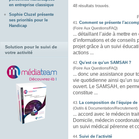
en entreprise classique
48 résultats trouvés.
Sophie Cluzel présente
P
ses priorités pour le
Comment se présente l'accom
41.
Handicap
(Foire Aux Questions/FAQ)
... détaillant l’aide à mettre e
d’informations et de conseils personnalisés 
projet grâce à un
suivi
éducati
Solution pour le suivi de
votre activité
actions ...
Qu'est ce qu'un SAMSAH ?
42.
(Foire Aux Questions/FAQ)
... donc une assistance pour t
vie quotidienne ainsi qu’un
su
ouvert. Le SAMSAH, en permett
constitue ...
La composition de l'équipe de
43.
(Outils & Documentation/Recrutement)
... accord avec le médecin trai
Domicile, médecin coordonateu
un
suivi
Suivi de l'activité
44.