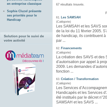
en entreprise classique
67 résultats trouvés.
Sophie Cluzel présente
P
ses priorités pour le
Les SAMSAH
61.
Handicap
(Catégorie)
Les SAMSAH et les
SAVS
son
de la loi du 11 février 2005. S
de handicap, ils contribuent à 
Solution pour le suivi de
votre activité
par ...
Financements
62.
(Catégorie)
La création des
SAVS
et des 
d'autorisation par appel à proj
2009. Les demandes d’autorisation doivent être présentées en
fonction ...
Création / Transformation
63.
(Catégorie)
Les Services d’Accompagneme
Handicapés et les Services d
été institués par le décret n°2
SAMSAH et les
SAVS
...