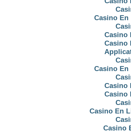
Casino 
Casi
Casino En 
Casi
Casino 
Casino 
Applica
Casi
Casino En 
Casi
Casino 
Casino 
Casi
Casino En L
Casi
Casino 