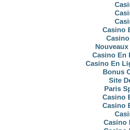
Casi
Casi
Casi
Casino 
Casino
Nouveaux 
Casino En 
Casino En Li
Bonus C
Site D
Paris Sp
Casino 
Casino 
Casi
Casino 