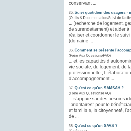
conservant ...
Suivi quotidien des usagers -
35.
(Outils & Documentation/Suivi de l'activ
... (recherche de
logement
, g
de surendettement) et aider à l’inse
réaliser et coordonner le suiv
(domaine ...
Comment se présente l'accom
36.
(Foire Aux Questions/FAQ)
... et les capacités d’autonom
vie sociale, du
logement
, de l
professionnelle ; L’élaboration d’un projet individualisé
d'accompagnement ...
Qu'est ce qu'un SAMSAH ?
37.
(Foire Aux Questions/FAQ)
... s'appuie sur des besoins i
"prioritaires" pour le bénéficia
et familiale, la citoyenneté, l'accès aux
de ...
Qu'est-ce qu'un SAVS ?
38.
(Catégorie)