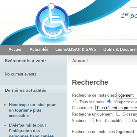
Accueil
Actualités
Les SAMSAH & SAVS
Outils & Documen
Evènements à venir
Accueil
No current events.
Recherche
Dernières actualités
Recherche de mots-clés:
Tous les mots
N'importe qu
Handicap : un label pour
Classement:
un tourisme plus
Recherche uniquement:
Glossa
accessible
Sections
Fils d'actualités
Co
L’Alefpa milite pour
l’intégration des
Recherche de mots-clés
logement
personnes handicapées