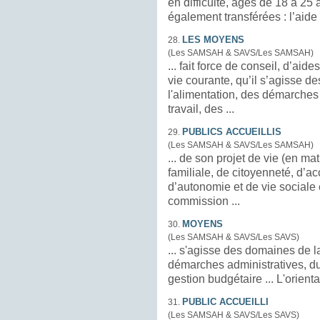
en difficulté, âgés de 18 à 25 ans D’autres compétences
également transférées
LES MOYENS
28.
(Les SAMSAH & SAVS/Les SAMSAH)
... fait force de conseil, d’aid
vie courante, qu’il s’agisse d
l'alimentation, des démarches
travail, des ...
PUBLICS ACCUEILLIS
29.
(Les SAMSAH & SAVS/Les SAMSAH)
... de son projet de vie (en ma
familiale, de citoyenneté, d’ac
d’autonomie et de vie sociale 
commission ...
MOYENS
30.
(Les SAMSAH & SAVS/Les SAVS)
... s'agisse des domaines de la
démarches administratives, d
gestion budgé
PUBLIC ACCUEILLI
31.
(Les SAMSAH & SAVS/Les SAVS)