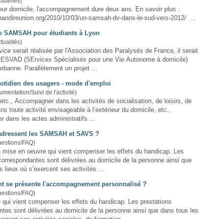
tualités)
leur
domicile
, l'accompagnement dure deux ans. En savoir plus :
handireunion.org/2010/10/03/un-samsah-dv-dans-le-sud-vers-2012/ ...
de SAMSAH pour étudiants à Lyon
tualités)
rvice serait réalisée par l'Association des Paralysés de France, il serait
ESVAD (SErvices Spécialisés pour une Vie Autonome à
domicile
)
situé à Villeurbanne. Parallèlement un projet ...
uotidien des usagers - mode d'emploi
umentation/Suivi de l'activité)
agner dans les activités de socialisation, de loisirs, de
ans toute activité envisageable à l’extérieur du
domicile
, etc.,
dans les actes administratifs ...
'adressent les SAMSAH et SAVS ?
uestions/FAQ)
on mise en oeuvre qui vient compenser les effets du handicap. Les
 correspondantes sont délivrées au
domicile
de la personne ainsi que
s lieux où s’exercent ses activités ...
 se présente l'accompagnement personnalisé ?
uestions/FAQ)
ui vient compenser les effets du handicap. Les prestations
ntes sont délivrées au
domicile
de la personne ainsi que dans tous les