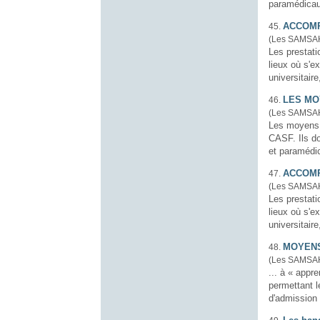
paramédica
ACCOMP
45.
(Les SAMSA
Les prestati
lieux où s'e
universitaire
LES M
46.
(Les SAMSA
Les moyens 
CASF. Ils doivent permettre : La d
et paramédi
ACCOMP
47.
(Les SAMSA
Les prestati
lieux où s'e
universitaire
MOYEN
48.
(Les SAMSA
... à « apprend
permettant l