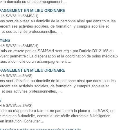
ux à
domicile
ou un accompagnement ...
AGNEMENT EN MILIEU ORDINAIRE
H & SAVS/Les SAMSAH)
ons sont délivrées au
domicile
de la personne ainsi que dans tous les
xercent ses activités sociales, de formation, y compris scolaire et
, et ses activités professionnelles, ...
OYENS
H & SAVS/Les SAMSAH)
mis en œuvre par les SAMSAH sont régis par l’article D312-168 du
ispensation et la coordination de soins médicaux
caux à
domicile
ou un accompagnement ...
AGNEMENT EN MILIEU ORDINAIRE
H & SAVS/Les SAVS)
ons sont délivrées au
domicile
de la personne ainsi que dans tous les
xercent ses activités sociales, de formation, y compris scolaire et
, et ses activités professionnelles, ...
S
H & SAVS/Les SAVS)
re ou réapprendre à faire et ne pas faire à la place ». Le SAVS, en
e maintien à
domicile
, constitue une réelle alternative à l'obligation
d'admission en institution. Consulter ...