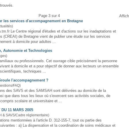
 trouvés.
Page 3 sur 4
Affic
ur les services d'accompagnement en Bretagne
tualités)
ions sur les inadaptations et
s (CREAI) de Bretagne vient de publier une étude sur les services
nement à
domicile
pour adultes ...
e, Autonomie et Technologies
ages)
 professionnels. Cet ouvrage cible précisément la personne
vivant à
domicile
et a pour objectif de donner aux lecteurs un ensemble
scientifiques, techniques ...
éroule l'accompagnement ?
uestions/FAQ)
ions des SAVS et des SAMSAH sont délivrées au
domicile
de la
si que dans tous les lieux où s'exercent ses activités sociales, de
compris scolaire et universitaire et ...
 DU 11 MARS 2005
 & SAVS/Cadre réglementaire)
tations mentionnées à l'article D. 312-155-7, tout ou partie des
et la coordination de soins médicaux et