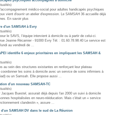
dicapés psychiques accompagnés à domicile
tualités)
d'accompagnement médico-social pour adultes handicapés psychiques
ux vient d'ouvrir un atelier d'expression. Le SAMSAH 36 accueille déjà
vingt personnes. En savoir plus
re d'un SAMSAH à Evry
tualités)
our le SAVS, l’équipe intervient à
domicile
ou à partir de celui-ci.
 lundi au vendredi de ...
EI identifie 6 enjeux prioritaires en impliquant les SAMSAH &
tualités)
ons au sein des structures existantes en renforçant leur plateau
 coordonner les soins à
domicile
avec un service de soins infirmiers à
ad) ou un Samsah. Elle propose aussi ...
ation d'un nouveau SAMSAH-TC
tualités)
ur Jacques Buestel, assurait déjà depuis l'an 2000 un suivi à
domicile
sonnes hospitalisées en neuro-rééducation. Mais c'était un « service
onctionnement clandestin », assure ...
n d'un SAMSAH DV dans le sud de La Réunion