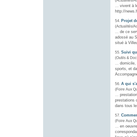
(Actualités/Ac
... vivent à 
http://news.
Projet 
54.
(Actualités/Ac
... de ce se
adossé au S
Suivi q
55.
(Outils & Doc
...
domicile
, etc., Accomp
sports, et d
Accompagner 
A qui s
56.
(Foire Aux Q
... prestati
prestations
dans tous le
Comment
57.
(Foire Aux Q
... en oeuvre q
corresponda