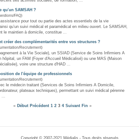
xercent ses activités sociales, de formation, ...
ce qu'un SAMSAH ?
uestions/FAQ)
 assistance pour tout ou partie des actes essentiels de la vie
ainsi qu’un suivi médical et paramédical en milieu ouvert. Le SAMSAH,
t le maintien à
domicile
, constitue ...
 créer des complémentarités entre vos structures ?
cumentation/Recrutement)
agnement à la Vie Sociale), un SSIAD (Service de Soins Infirmiers A
un hôpital, un FAM (Foyer d'Accueil Médicalisé) ou une MAS (Maison
écialisée), voire une structure d'HAD ...
osition de l'équipe de professionnels
cumentation/Recrutement)
vec le médecin traitant (Services de Soins Infirmiers A
Domicile
,
donateur, plateaux techniques), permettant un suivi médical pérenne
et cohérent. ...
«
Début
Précédent
1
2
3
4
Suivant
Fin
»
Copyright © 2007-2021 Médialis - Tous droits réservés