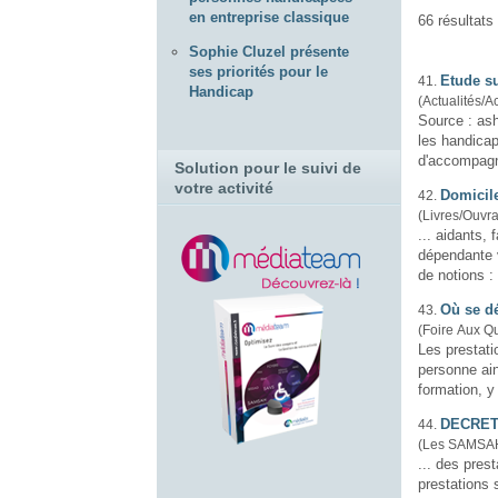
en entreprise classique
66 résultats
Sophie Cluzel présente
ses priorités pour le
Etude s
41.
Handicap
(Actualités/Ac
Source : ash.tm.fr Le Centre régional d'études et d'act
les handicap
d'accompag
Solution pour le suivi de
votre activité
Domicil
42.
(Livres/Ouvr
... aidants, familiaux ou
dépendante 
de notions : 
Où se d
43.
(Foire Aux Q
Les prestat
personne ain
formation, y 
DECRET
44.
(Les SAMSAH
... des pres
prestations suivantes : a) La dispensation 