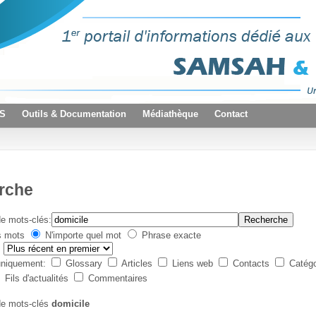
VS
Outils & Documentation
Médiathèque
Contact
rche
e mots-clés:
Recherche
s mots
N'importe quel mot
Phrase exacte
:
uniquement:
Glossary
Articles
Liens web
Contacts
Catég
Fils d'actualités
Commentaires
de mots-clés
domicile