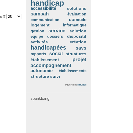
handicap
accessibilité
solutions
samsah
évaluation
he #
domicile
communication
logement
informatique
service
gestion
solution
équipe
dossiers
dispositif
création
activités
handicapées
savs
social
rapports
structures
projet
établissement
accompagnement
autonomie
établissements
suivi
structure
Powered by
RafCloud
spankbang