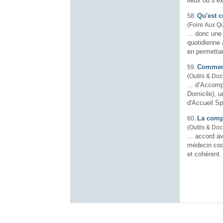
lieux où s’e
Qu'est 
58.
(Foire Aux Q
... donc une
quotidienne 
en permettan
Comment
59.
(Outils & Do
... d’Accomp
Domicile
), 
d'Accueil Sp
La comp
60.
(Outils & Do
... accord a
médecin coor