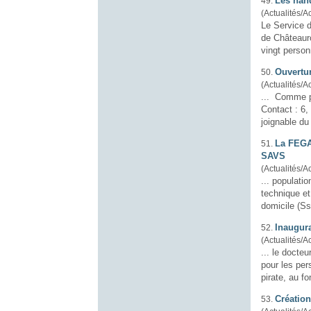
Les han
49.
(Actualités/Ac
Le Service 
de Châteauro
Ouvertu
50.
(Actualités/Ac
... Comme p
Contact : 6, rue Jeanne Récamier - 91000 Evry Tél. : 01.60.78.98.40 Le service est
joignable du
La FEGAP
51.
SAVS
(Actualités/Ac
... populati
technique et
domicile
(Ssi
Inaugur
52.
(Actualités/Ac
... le docte
pour les per
pirate, au f
Créatio
53.