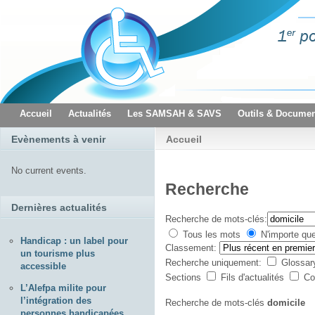
Accueil
Actualités
Les SAMSAH & SAVS
Outils & Documen
Evènements à venir
Accueil
No current events.
Recherche
Dernières actualités
Recherche de mots-clés:
Tous les mots
N'importe qu
Handicap : un label pour
Classement:
un tourisme plus
Recherche uniquement:
Glossa
accessible
Sections
Fils d'actualités
Co
L’Alefpa milite pour
l’intégration des
Recherche de mots-clés
domicile
personnes handicapées