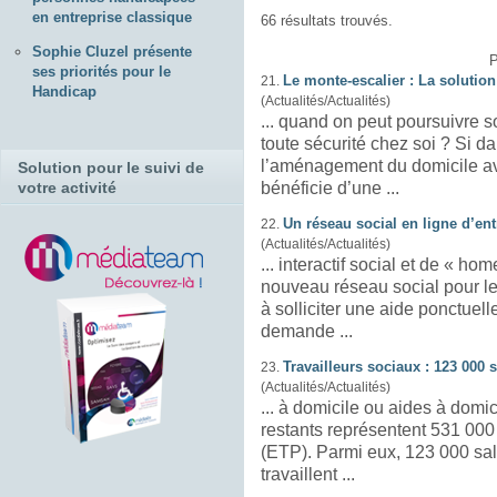
en entreprise classique
66 résultats trouvés.
Sophie Cluzel présente
P
ses priorités pour le
Le monte-escalier : La solution
21.
Handicap
(Actualités/Actualités)
... quand on peut poursuivre 
toute sécurité chez soi ? Si dans les pays anglo-saxons,
l’aménagement du
domicile
av
Solution pour le suivi de
votre activité
bénéficie d’une ...
Un réseau social en ligne d’e
22.
(Actualités/Actualités)
... interactif social et de « hom
nouveau réseau social pour l
à solliciter une aide ponctuel
demande ...
Travailleurs sociaux : 123 000
23.
(Actualités/Actualités)
... à
domicile
ou aides à
domic
restants représentent 531 000
(ETP). Parmi eux, 123 000 sal
travaillent ...