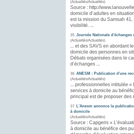
(Actualités/Actualités)
domicile
d’adultes en situation de handicap ou cérébro-lésés, telle
est la mission du Samsah 41, qui souffre d’un manque de
visibilité. ...
Journée Nationale d'échanges
35.
(Actualités/Actualités)
... et des SAVS en abordant l
domicile
des personnes en situation de
Débats organisées dans le ca
d’échanges ...
ANESM : Publication d'une rec
36.
(Actualités/Actualités)
... professionnelles intitulée « L'évaluation interne : repères pour les
services à
domicile
au bénéfice des publics adultes ». Son objectif
principal est de pr
L'Anesm annonce la publicatio
37.
à domicile
(Actualités/Actualités)
Source : Capgeris « L’évaluation interne : repères pour les services
à
domicile
au bénéfice des publics adultes 