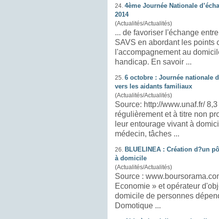
4ème Journée Nationale d’éch
24.
2014
(Actualités/Actualités)
... de favoriser l'échange en
SAVS en abordant les points c
l'accompagnement au
domicil
handicap. En savoir ...
6 octobre : Journée nationale 
25.
vers les aidants familiaux
(Actualités/Actualités)
Source: http://www.unaf.fr/ 8,3 millions d’aidants aident
régulièrement et à titre non 
leur entourage vivant à
domici
médecin, tâches ...
BLUELINEA : Création d?un pô
26.
à domicile
(Actualités/Actualités)
Source : www.boursorama.com Bluelinea, acteur de la « Si
Economie » et opérateur d'obj
domicile
de personnes dépenda
Domotique ...