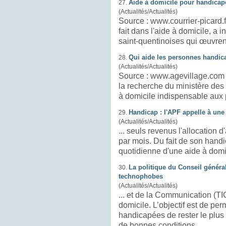
Aide à domicile pour handica
27.
(Actualités/Actualités)
Source : www.courrier-picard.fr La société Assist Dom Services, 
fait dans l'aide à
domicile
, a i
saint-quentinoises qui œuvren
Qui aide les personnes handic
28.
(Actualités/Actualités)
Source : www.agevillage.com Une étude de la Drees, la direction d
la recherche du ministère des a
à
domicile
Handicap : l'APF appelle à une
29.
(Actualités/Actualités)
... seuls revenus l'allocation
par mois. Du fait de son handic
quotidienne d'une aide à
domi
La politique du Conseil général
30.
technophobes
(Actualités/Actualités)
... et de la Communication (TI
domicile
. L’objectif est de p
handicapées de rester le plu
de bonnes conditions, ...