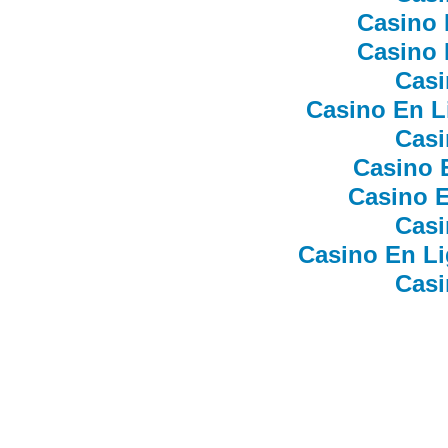
Casino 
Casino 
Casi
Casino En L
Casi
Casino 
Casino E
Casi
Casino En Li
Casi