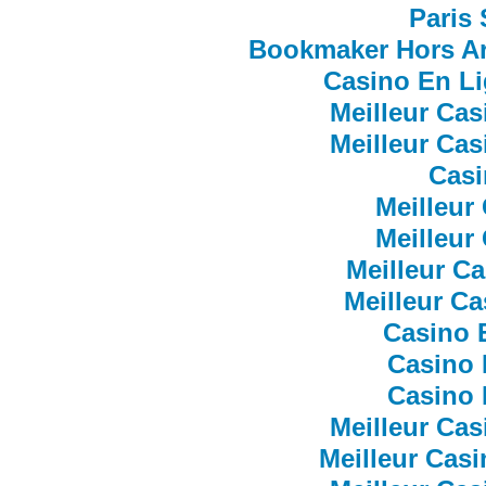
Paris 
Bookmaker Hors Arj
Casino En Li
Meilleur Cas
Meilleur Cas
Casi
Meilleur
Meilleur
Meilleur C
Meilleur C
Casino 
Casino 
Casino 
Meilleur Cas
Meilleur Cas