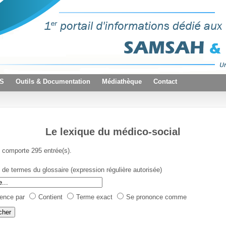
VS
Outils & Documentation
Médiathèque
Contact
Le lexique du médico-social
 comporte 295 entrée(s).
de termes du glossaire (expression régulière autorisée)
nce par
Contient
Terme exact
Se prononce comme