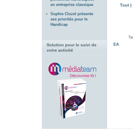
en entreprise classique
Tout
|
Sophie Cluzel présente
ses priorités pour le
Handicap
Te
EA
Solution pour le suivi de
votre activité