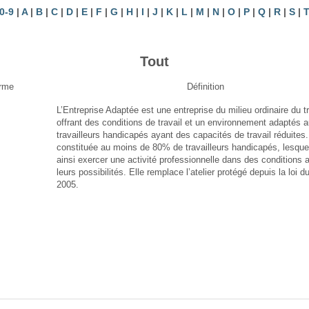
0-9
|
A
|
B
|
C
|
D
|
E
|
F
|
G
|
H
|
I
|
J
|
K
|
L
|
M
|
N
|
O
|
P
|
Q
|
R
|
S
|
Tout
rme
Définition
L’Entreprise Adaptée est une entreprise du milieu ordinaire du tr
offrant des conditions de travail et un environnement adaptés 
travailleurs handicapés ayant des capacités de travail réduites.
constituée au moins de 80% de travailleurs handicapés, lesque
ainsi exercer une activité professionnelle dans des conditions 
leurs possibilités. Elle remplace l’atelier protégé depuis la loi du
2005.