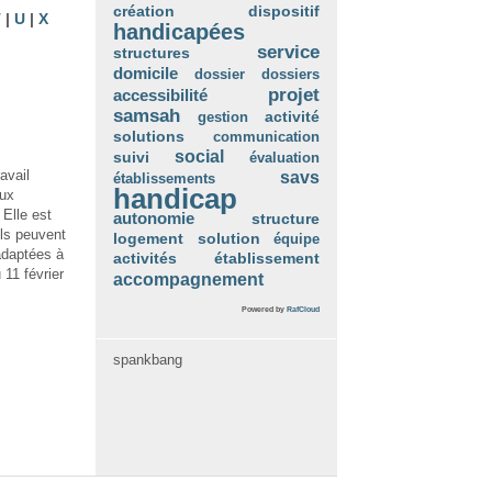
création
dispositif
T
|
U
|
X
handicapées
service
structures
domicile
dossier
dossiers
projet
accessibilité
samsah
gestion
activité
solutions
communication
social
suivi
évaluation
avail
savs
établissements
handicap
aux
 Elle est
autonomie
structure
ls peuvent
logement
solution
équipe
adaptées à
activités
établissement
 11 février
accompagnement
Powered by
RafCloud
spankbang