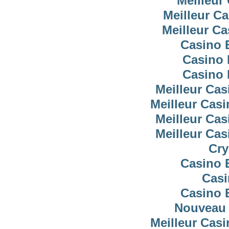
Meilleur
Meilleur C
Meilleur C
Casino 
Casino 
Casino 
Meilleur Cas
Meilleur Cas
Meilleur Cas
Meilleur Cas
Cry
Casino 
Casi
Casino 
Nouveau 
Meilleur Cas