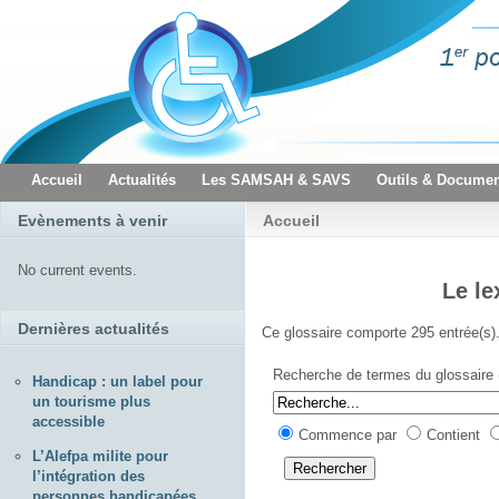
Accueil
Actualités
Les SAMSAH & SAVS
Outils & Documen
Evènements à venir
Accueil
No current events.
Le le
Dernières actualités
Ce glossaire comporte 295 entrée(s)
Recherche de termes du glossaire (
Handicap : un label pour
un tourisme plus
accessible
Commence par
Contient
L’Alefpa milite pour
l’intégration des
personnes handicapées