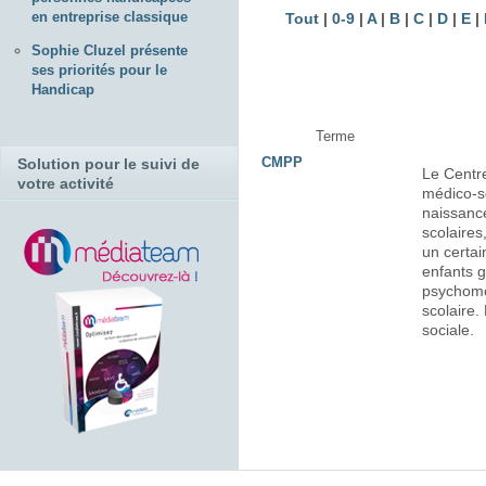
en entreprise classique
Tout
|
0-9
|
A
|
B
|
C
|
D
|
E
|
Sophie Cluzel présente
ses priorités pour le
Handicap
Terme
CMPP
Solution pour le suivi de
Le Centr
votre activité
médico-so
naissance
scolaires
un certai
enfants g
psychomot
scolaire.
sociale.