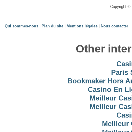
Copyright © 
Qui sommes-nous
|
Plan du site
|
Mentions légales
|
Nous contacter
Other inte
Casi
Paris 
Bookmaker Hors Arj
Casino En Li
Meilleur Cas
Meilleur Cas
Casi
Meilleur