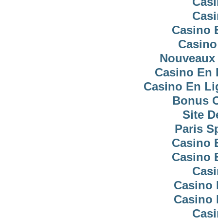
Casi
Casi
Casino 
Casino
Nouveaux 
Casino En 
Casino En Li
Bonus C
Site D
Paris Sp
Casino 
Casino 
Casi
Casino 
Casino 
Casi