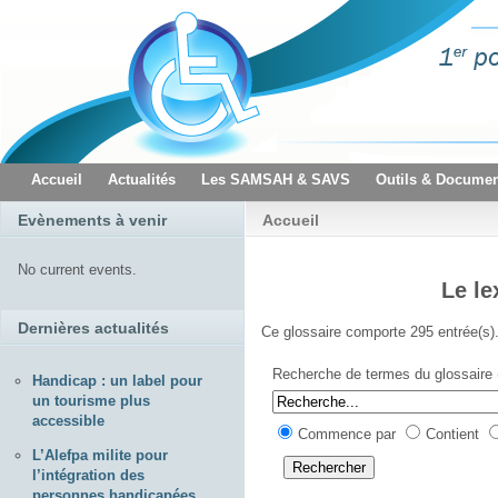
Accueil
Actualités
Les SAMSAH & SAVS
Outils & Documen
Evènements à venir
Accueil
No current events.
Le le
Dernières actualités
Ce glossaire comporte 295 entrée(s)
Recherche de termes du glossaire (
Handicap : un label pour
un tourisme plus
accessible
Commence par
Contient
L’Alefpa milite pour
l’intégration des
personnes handicapées