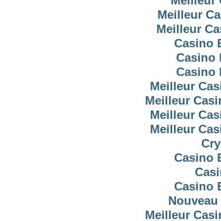
Meilleur
Meilleur C
Meilleur C
Casino 
Casino 
Casino 
Meilleur Cas
Meilleur Cas
Meilleur Cas
Meilleur Cas
Cry
Casino 
Casi
Casino 
Nouveau 
Meilleur Cas