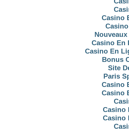
Casi
Casi
Casino 
Casino
Nouveaux 
Casino En 
Casino En Li
Bonus C
Site D
Paris Sp
Casino 
Casino 
Casi
Casino 
Casino 
Casi