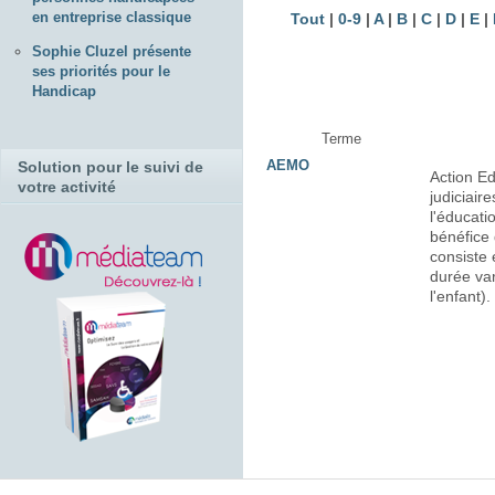
en entreprise classique
Tout
|
0-9
|
A
|
B
|
C
|
D
|
E
|
Sophie Cluzel présente
ses priorités pour le
Handicap
Terme
AEMO
Solution pour le suivi de
Action E
votre activité
judiciair
l'éducati
bénéfice 
consiste 
durée var
l'enfant).