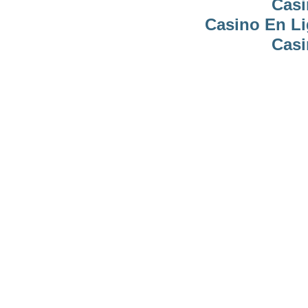
Casi
Casino En Li
Casi