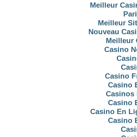
Meilleur Cas
Pari
Meilleur Si
Nouveau Casi
Meilleur
Casino N
Casin
Casi
Casino F
Casino 
Casinos 
Casino 
Casino En Li
Casino 
Casi