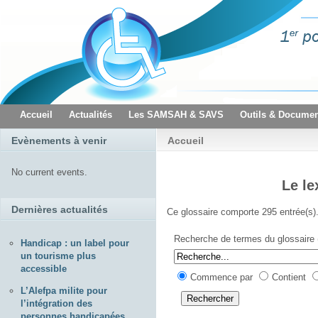
Accueil
Actualités
Les SAMSAH & SAVS
Outils & Documen
Evènements à venir
Accueil
No current events.
Le le
Dernières actualités
Ce glossaire comporte 295 entrée(s)
Recherche de termes du glossaire (
Handicap : un label pour
un tourisme plus
accessible
Commence par
Contient
L’Alefpa milite pour
l’intégration des
personnes handicapées