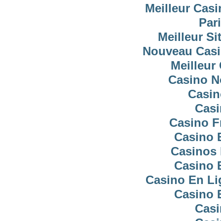
Meilleur Cas
Pari
Meilleur Si
Nouveau Casi
Meilleur
Casino N
Casin
Casi
Casino F
Casino 
Casinos 
Casino 
Casino En Li
Casino 
Casi