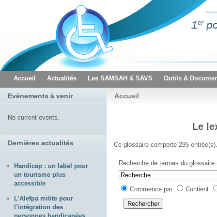
Accueil
Actualités
Les SAMSAH & SAVS
Outils & Documen
Evènements à venir
Accueil
No current events.
Le le
Dernières actualités
Ce glossaire comporte 295 entrée(s)
Recherche de termes du glossaire (
Handicap : un label pour
un tourisme plus
accessible
Commence par
Contient
L’Alefpa milite pour
l’intégration des
personnes handicapées