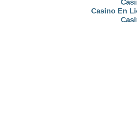
Casi
Casino En Li
Casi