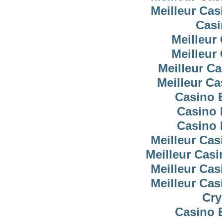
Meilleur Cas
Casi
Meilleur
Meilleur
Meilleur C
Meilleur C
Casino 
Casino 
Casino 
Meilleur Cas
Meilleur Cas
Meilleur Cas
Meilleur Cas
Cry
Casino 