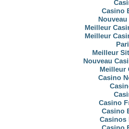
Casi
Casino 
Nouveau 
Meilleur Cas
Meilleur Cas
Pari
Meilleur Si
Nouveau Casi
Meilleur
Casino N
Casin
Casi
Casino F
Casino 
Casinos 
Casino 