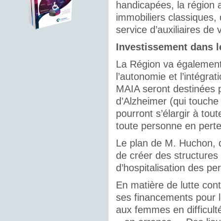
handicapées, la région a
immobiliers classiques
service d’auxiliaires de
Investissement dans 
La Région va également
l’autonomie et l’intégr
MAIA seront destinées p
d’Alzheimer (qui touch
pourront s’élargir à to
toute personne en pert
Le plan de M. Huchon, q
de créer des structures 
d’hospitalisation des 
En matière de lutte cont
ses financements pour l
aux femmes en difficult