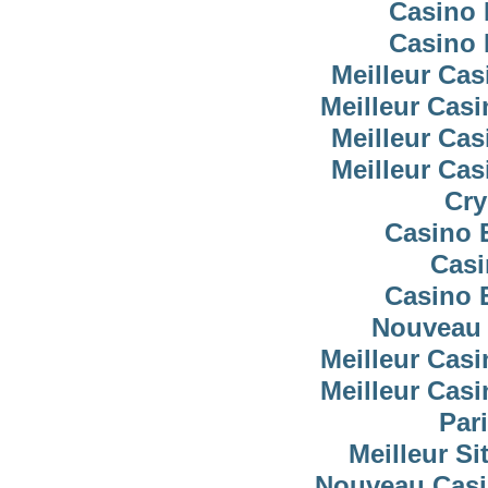
Casino 
Casino 
Meilleur Cas
Meilleur Cas
Meilleur Cas
Meilleur Cas
Cry
Casino 
Casi
Casino 
Nouveau 
Meilleur Cas
Meilleur Cas
Pari
Meilleur Si
Nouveau Casi