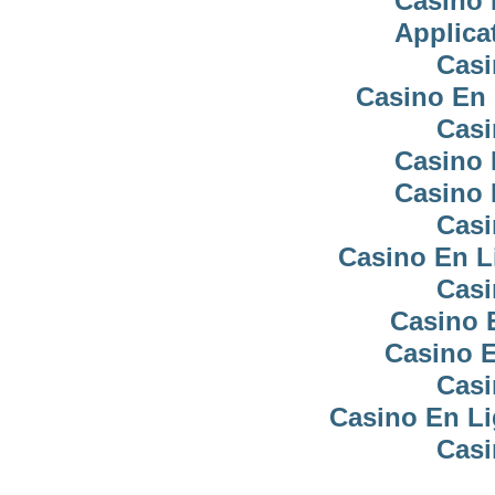
Casino 
Applica
Casi
Casino En 
Casi
Casino 
Casino 
Casi
Casino En L
Casi
Casino 
Casino E
Casi
Casino En Li
Casi