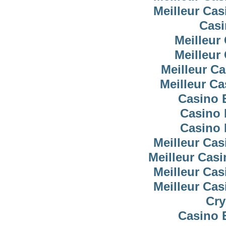
Meilleur Cas
Casi
Meilleur
Meilleur
Meilleur C
Meilleur C
Casino 
Casino 
Casino 
Meilleur Cas
Meilleur Cas
Meilleur Cas
Meilleur Cas
Cry
Casino 