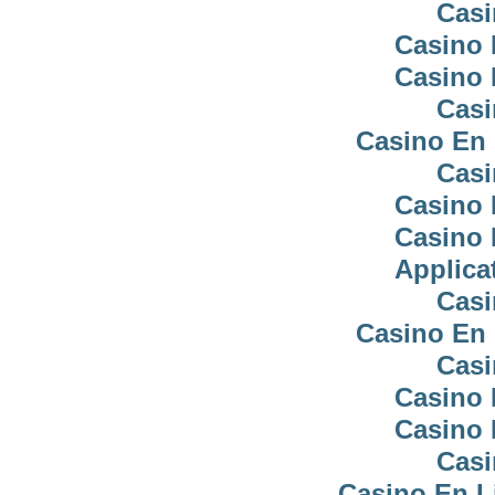
Casi
Casino 
Casino 
Casi
Casino En 
Casi
Casino 
Casino 
Applica
Casi
Casino En 
Casi
Casino 
Casino 
Casi
Casino En L