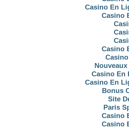
Casino En Li
Casino 
Casi
Casi
Casi
Casino 
Casino
Nouveaux 
Casino En 
Casino En Li
Bonus C
Site D
Paris Sp
Casino 
Casino 