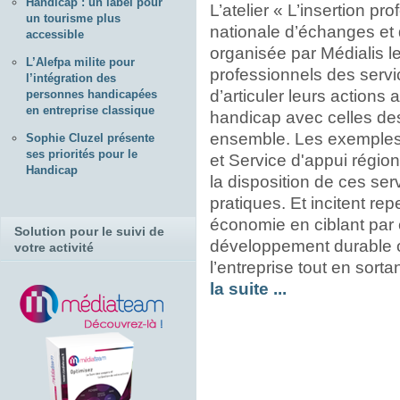
Handicap : un label pour
L’atelier « L’insertion pr
un tourisme plus
nationale d’échanges et
accessible
organisée par Médialis l
L’Alefpa milite pour
professionnels des servi
l’intégration des
d’articuler leurs actions
personnes handicapées
en entreprise classique
handicap avec celles des 
ensemble. Les exemples d
Sophie Cluzel présente
ses priorités pour le
et Service d'appui régio
Handicap
la disposition de ces se
pratiques. Et incitent r
économie en ciblant par
Solution pour le suivi de
développement durable ou
votre activité
l’entreprise tout en sorta
la suite ...