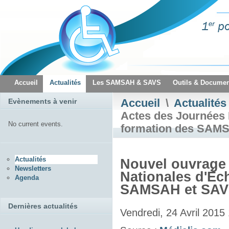
Accueil
Actualités
Les SAMSAH & SAVS
Outils & Documen
Accueil
\
Actualités
Evènements à venir
Actes des Journées 
No current events.
formation des SAMS
Actualités
Nouvel ouvrage 
Newsletters
Nationales d'Éc
Agenda
SAMSAH et SAV
Dernières actualités
Vendredi, 24 Avril 2015