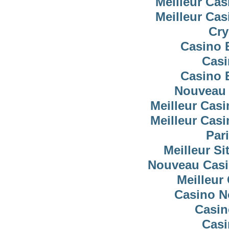
Meilleur Cas
Meilleur Cas
Cry
Casino 
Casi
Casino 
Nouveau 
Meilleur Cas
Meilleur Cas
Pari
Meilleur Si
Nouveau Casi
Meilleur
Casino N
Casin
Casi