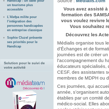
Source :
Médialis.com
Handicap : un label pour
un tourisme plus
Vous avez assisté à
accessible
formation des SAMSAH
L’Alefpa milite pour
vous voulez revivre l
l’intégration des
Vous souhaitez re
personnes handicapées
en entreprise classique
Découvrez les Acte
Sophie Cluzel présente
ses priorités pour le
Médialis organise tous l
Handicap
d'Échanges et de format
journées est de créer u
l'accompagnement du han
Solution pour le suivi de
éducateurs spécialisés, 
votre activité
CESF, des assistantes s
membres de MDPH ou de
Ces journées, qui accuei
année, s'organisent auto
établies par un comité d
médico-social. Elles abor