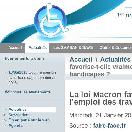
Accueil
Actualités
Les SAMSAH & SAVS
Outils & Documen
Accueil
\
Actualités
Evènements à venir
favorise-t-elle vraim
10/05/2015
Courir ensemble
handicapés ?
avec handicap international
2015
Voir tous les évènements
La loi Macron fa
l’emploi des tra
Actualités
Mercredi, 21 Janvier 2
Newsletters
On en parle sur le web
Source :
faire-face.fr
Agenda