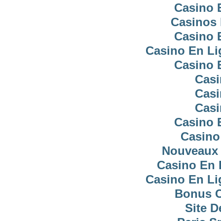
Casino 
Casinos 
Casino 
Casino En Li
Casino 
Casi
Casi
Casi
Casino 
Casino
Nouveaux 
Casino En 
Casino En Li
Bonus C
Site D