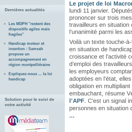
Le projet de loi Macro
lundi 11 janvier. Député
Dernières actualités
prononcer sur trois mesu
travailleurs en situation
Les MDPH "restent des
dispositifs agiles mais
l’unanimité parmi les a
fragiles"
Voilà un texte touche-à
Handicap moteur et
en situation de handicap
insertion : Samsah
propose un
croissance et l’activité 
accompagnement en
d’emploi des travailleur
région montpelliéraine
les employeurs comptant
Expliquez-nous ... la loi
adoptées en l’état, elle
handicap
obligation en multipliant
embauchant, résume Vér
Solution pour le suivi de
l’APF
. C’est un signal i
votre activité
personnes en situation 
...