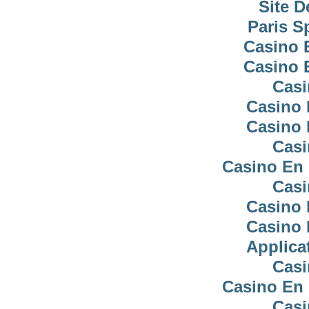
Site D
Paris Sp
Casino 
Casino 
Casi
Casino 
Casino 
Casi
Casino En 
Casi
Casino 
Casino 
Applica
Casi
Casino En 
Casi