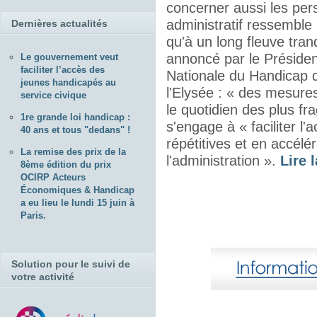
concerner aussi les pe
administratif ressemble
Dernières actualités
qu'à un long fleuve tranq
annoncé par le Présiden
Le gouvernement veut
faciliter l’accès des
Nationale du Handicap q
jeunes handicapés au
l'Elysée : « des mesures
service civique
le quotidien des plus fr
1re grande loi handicap :
s'engage à « faciliter l
40 ans et tous "dedans" !
répétitives et en accélé
La remise des prix de la
l'administration ».
Lire l
8ème édition du prix
OCIRP Acteurs
Économiques & Handicap
a eu lieu le lundi 15 juin à
Paris.
Solution pour le suivi de
votre activité