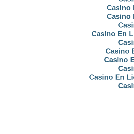
Casino 
Casino 
Casi
Casino En L
Casi
Casino 
Casino E
Casi
Casino En Li
Casi