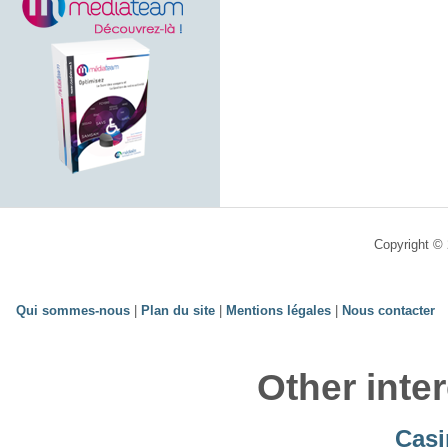
Copyright © 
Qui sommes-nous
|
Plan du site
|
Mentions légales
|
Nous contacter
Other inte
Casi