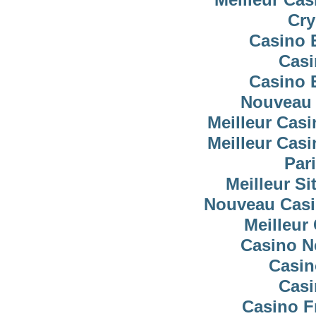
Cry
Casino 
Casi
Casino 
Nouveau 
Meilleur Cas
Meilleur Cas
Pari
Meilleur Si
Nouveau Casi
Meilleur
Casino N
Casin
Casi
Casino F