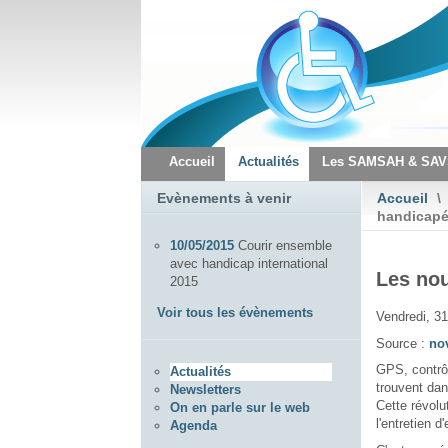
Accueil
Actualités
Les SAMSAH & SA
Evènements à venir
Accueil
\
handicap
10/05/2015
Courir ensemble
avec handicap international
Les nou
2015
Voir tous les évènements
Vendredi, 3
Source :
nov
GPS, contrôl
Actualités
trouvent dan
Newsletters
Cette révol
On en parle sur le web
l'entretien d
Agenda