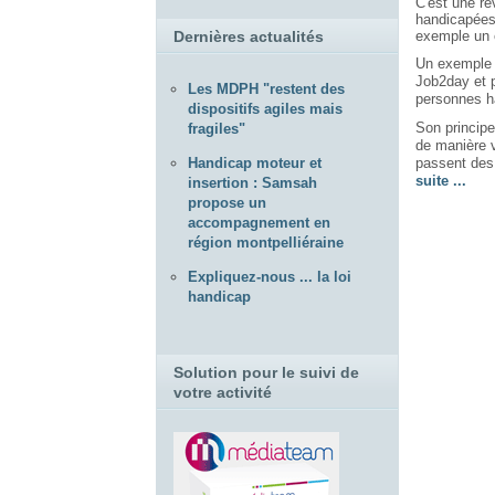
C'est une ré
handicapées.
exemple un e
Dernières actualités
Un exemple 
Job2day et p
Les MDPH "restent des
personnes h
dispositifs agiles mais
Son principe
fragiles"
de manière v
passent des 
Handicap moteur et
suite ...
insertion : Samsah
propose un
accompagnement en
région montpelliéraine
Expliquez-nous ... la loi
handicap
Solution pour le suivi de
votre activité