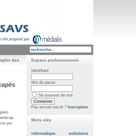
mploi des
Espace professionnels
Identifiant
Mot de passe
capés
Se souvenir de moi
Pas encore inscrit ?
Inscription
apées
handicap.
Mots clés
cer par
informatique
solutions