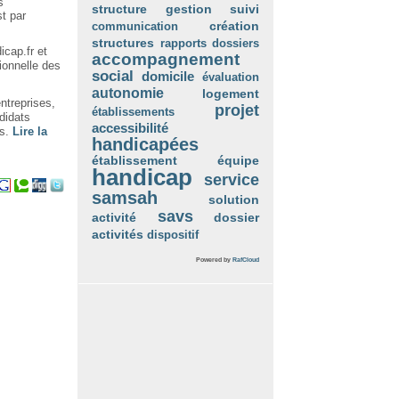
s
structure
suivi
gestion
st par
création
communication
structures
rapports
dossiers
icap.fr et
accompagnement
ionnelle des
social
domicile
évaluation
autonomie
logement
ntreprises,
projet
établissements
didats
accessibilité
és.
Lire la
handicapées
établissement
équipe
handicap
service
samsah
solution
savs
activité
dossier
activités
dispositif
Powered by
RafCloud