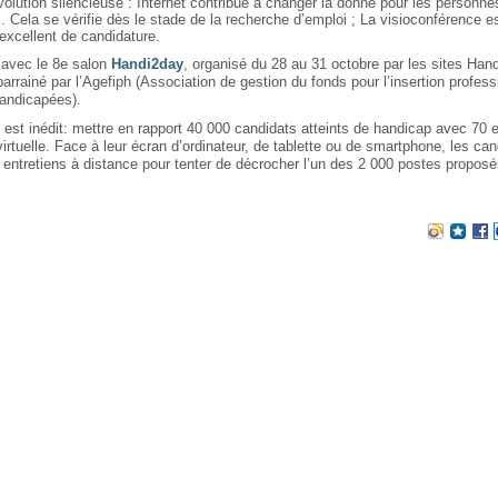
volution silencieuse : Internet contribue à changer la donne pour les personne
 Cela se vérifie dès le stade de la recherche d’emploi ; La visioconférence e
xcellent de candidature.
avec le 8e salon
Handi2day
, organisé du 28 au 31 octobre par les sites Hand
arrainé par l’Agefiph (Association de gestion du fonds pour l’insertion profess
andicapées).
 est inédit: mettre en rapport 40 000 candidats atteints de handicap avec 70 e
irtuelle. Face à leur écran d’ordinateur, de tablette ou de smartphone, les can
entretiens à distance pour tenter de décrocher l’un des 2 000 postes propos