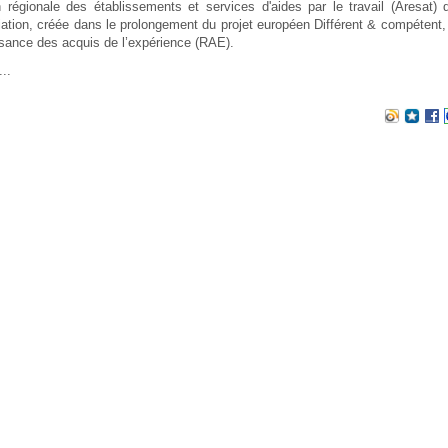
n régionale des établissements et services d'aides par le travail (Aresat)
ation, créée dans le prolongement du projet européen Différent & compétent
sance des acquis de l’expérience (RAE).
...