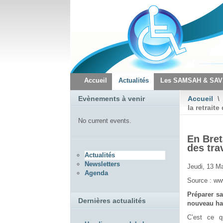
Accueil
Actualités
Les SAMSAH & SA
Evènements à venir
Accueil
\
la retraite
No current events.
En Bret
des tra
Actualités
Newsletters
Jeudi, 13 M
Agenda
Source : www
Préparer sa
Dernières actualités
nouveau ha
C’est ce q