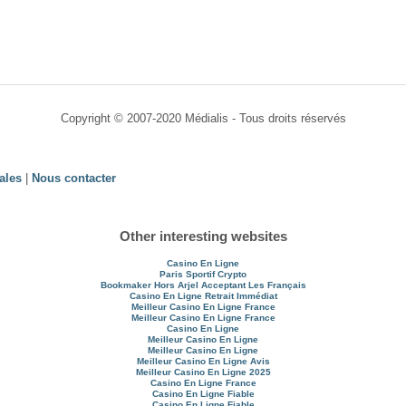
Copyright © 2007-2020 Médialis - Tous droits réservés
ales
|
Nous contacter
Other interesting websites
Casino En Ligne
Paris Sportif Crypto
Bookmaker Hors Arjel Acceptant Les Français
Casino En Ligne Retrait Immédiat
Meilleur Casino En Ligne France
Meilleur Casino En Ligne France
Casino En Ligne
Meilleur Casino En Ligne
Meilleur Casino En Ligne
Meilleur Casino En Ligne Avis
Meilleur Casino En Ligne 2025
Casino En Ligne France
Casino En Ligne Fiable
Casino En Ligne Fiable