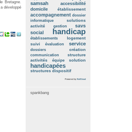
 de Bretagne.
samsah
accessibilité
, a développé
domicile
établissement
accompagnement
dossier
informatique
solutions
savs
activité
gestion
handicap
social
établissements
logement
service
suivi
évaluation
création
dossiers
communication
structure
activités
équipe
solution
handicapées
structures
dispositif
Powered by
RafCloud
spankbang