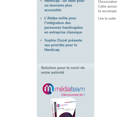
Handicap : un label pour
l'Associatio
un tourisme plus
Cette associ
accessible
la reconnais
L’Alefpa milite pour
Lire la suite 
l’intégration des
personnes handicapées
en entreprise classique
Sophie Cluzel présente
ses priorités pour le
Handicap
Solution pour le suivi de
votre activité