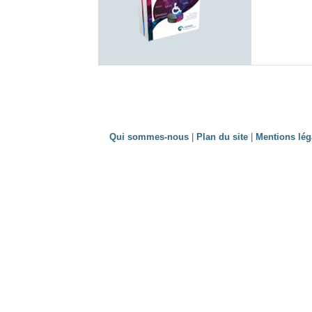
Qui sommes-nous
|
Plan du site
|
Mentions lég