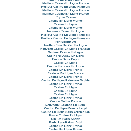
Meilleur Casino En Ligne France
Meilleur Casino En Ligne Francais
Meilleur Casino En Ligne France
Meilleur Casino En Ligne France
Crypto Casino
Casino En Ligne France
Casino En Ligne
Casino En Ligne France
Nouveau Casino En Ligne
Meilleur Casino En Ligne Français
Meilleur Casino En Ligne Français
Pari Sportif Ufc
Meilleur Site De Pari En Ligne
Nouveau Casino En Ligne Francais
Meilleur Casino En Ligne
Casino Nouveau En Ligne
Casino Sans Depot
Casino En Ligne
Casino Français En Ligne
Casino En Ligne France
Casinos En Ligne France
Casino En Ligne France
Casino En Ligne Paiement Rapide
Casino En Ligne France
Casino En Ligne
Casino En Ligne
Casino En Ligne
Casino En Ligne France
Casino Online France
Nouveaux Casinos En Ligne
Casino En Ligne France Légal
Casino En Ligne Sans Verification
Bonus Casino En Ligne
Site De Paris Sportif
Paris Sportif Hors Arjel
Casino En Ligne France
Casino En Ligne France