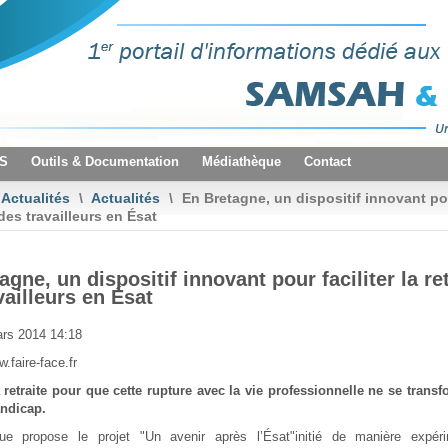
VS
Outils & Documentation
Médiathèque
Contact
Actualités
\
Actualités
\
En Bretagne, un dispositif innovant pou
 des travailleurs en Ésat
agne, un dispositif innovant pour faciliter la ret
vailleurs en Ésat
ars 2014 14:18
.faire-face.fr
 retraite pour que cette rupture avec la vie professionnelle ne se trans
ndicap.
ue propose le projet "Un avenir après l’Ésat"initié de manière expéri