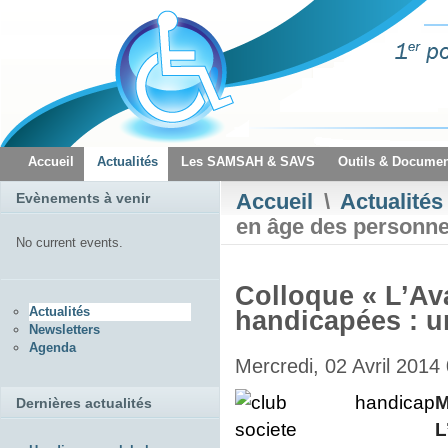
Accueil
Actualités
Les SAMSAH & SAVS
Outils & Documen
Accueil
\
Actualités
Evènements à venir
en âge des personnes
No current events.
Colloque « L’Av
Actualités
handicapées : un
Newsletters
Agenda
Mercredi, 02 Avril 2014
M
Dernières actualités
L