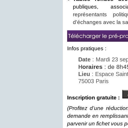
publiques, associa
représentants polit
d'échanges avec la sal
Infos pratiques :
Date
: Mardi 23 se
oraires
: de 8h4
H
Lieu
: Espace Saint
75003 Paris
Inscription gratuite :
(Profitez d’une réducti
demande en remplissant l
parvenir un fichet vous p