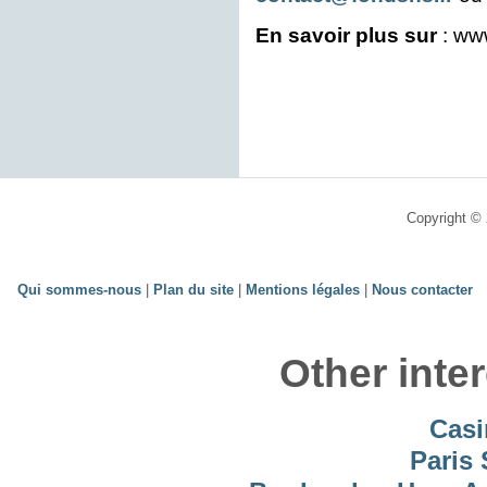
En savoir plus sur
: www
Copyright © 
Qui sommes-nous
|
Plan du site
|
Mentions légales
|
Nous contacter
Other inte
Casi
Paris 