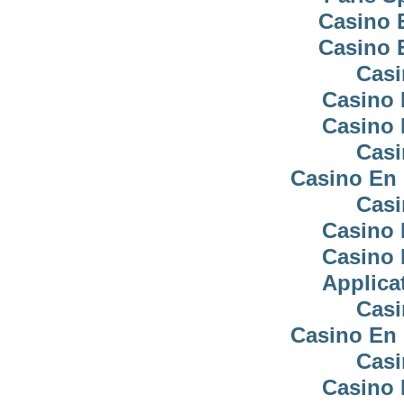
Casino 
Casino 
Casi
Casino 
Casino 
Casi
Casino En 
Casi
Casino 
Casino 
Applica
Casi
Casino En 
Casi
Casino 