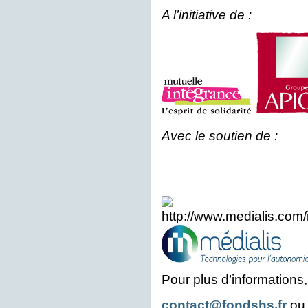
A l’initiative de :
Avec le soutien de :
Pour plus d’informations
contact@fondshs.fr
ou 