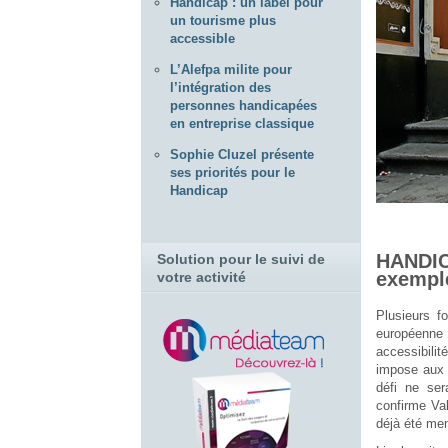
Handicap : un label pour
un tourisme plus
accessible
L’Alefpa milite pour
l’intégration des
personnes handicapées
en entreprise classique
Sophie Cluzel présente
ses priorités pour le
Handicap
HANDIC
Solution pour le suivi de
exemple
votre activité
Plusieurs f
européenne
accessibilit
impose aux 
défi ne se
confirme Val
déjà été men