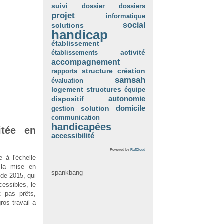
suivi
dossier
dossiers
projet
informatique
social
solutions
handicap
établissement
établissements
activité
accompagnement
création
rapports
structure
samsah
évaluation
logement
structures
équipe
autonomie
dispositif
domicile
gestion
solution
communication
handicapées
itée en
accessibilité
Powered by
RafCloud
 à l'échelle
 la mise en
spankbang
 de 2015, qui
essibles, le
 pas prêts,
ros travail a