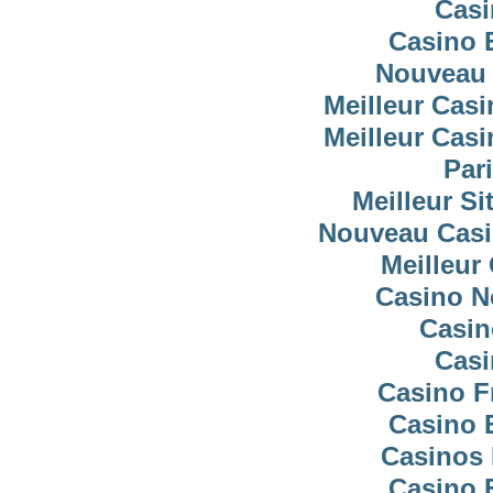
Casi
Casino 
Nouveau 
Meilleur Cas
Meilleur Cas
Pari
Meilleur Si
Nouveau Casi
Meilleur
Casino N
Casin
Casi
Casino F
Casino 
Casinos 
Casino 