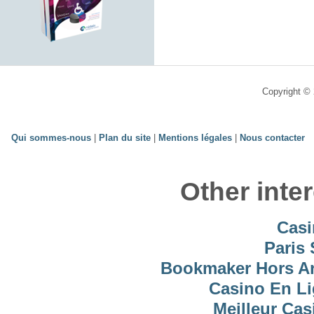
Copyright © 
Qui sommes-nous
|
Plan du site
|
Mentions légales
|
Nous contacter
Other inte
Casi
Paris 
Bookmaker Hors Arj
Casino En Li
Meilleur Cas