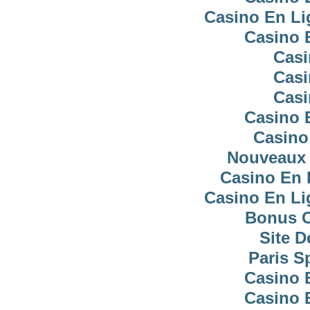
Casino En Li
Casino 
Casi
Casi
Casi
Casino 
Casino
Nouveaux 
Casino En 
Casino En Li
Bonus C
Site D
Paris Sp
Casino 
Casino 