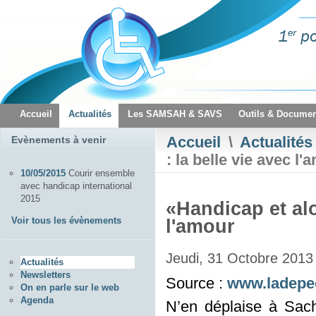
Accueil
Actualités
Les SAMSAH & SAVS
Outils & Documen
Accueil
\
Actualités
Evènements à venir
: la belle vie avec l'
10/05/2015
Courir ensemble
avec handicap international
2015
«Handicap et alo
Voir tous les évènements
l'amour
Jeudi, 31 Octobre 2013
Actualités
Newsletters
Source :
www.ladepec
On en parle sur le web
Agenda
N’en déplaise à Sach