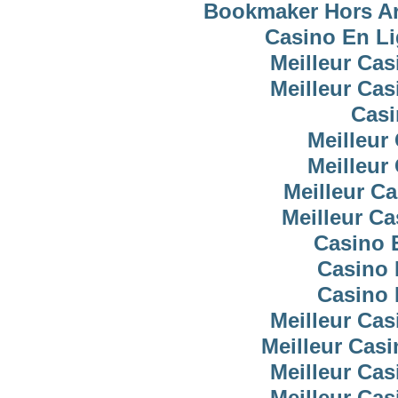
Bookmaker Hors Arj
Casino En Li
Meilleur Cas
Meilleur Cas
Casi
Meilleur
Meilleur
Meilleur C
Meilleur C
Casino 
Casino 
Casino 
Meilleur Cas
Meilleur Cas
Meilleur Cas
Meilleur Cas