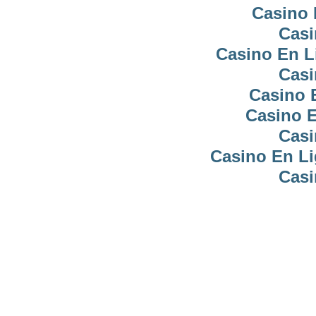
Casino 
Casi
Casino En L
Casi
Casino 
Casino E
Casi
Casino En Li
Casi