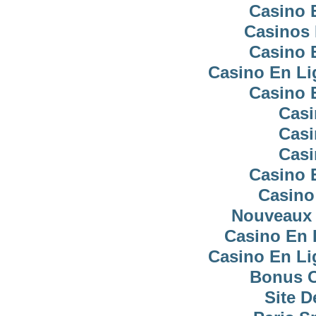
Casino 
Casinos 
Casino 
Casino En Li
Casino 
Casi
Casi
Casi
Casino 
Casino
Nouveaux 
Casino En 
Casino En Li
Bonus C
Site D