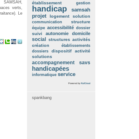
on, SAMSAH,
établissement
gestion
handicap
paces verts,
samsah
raitance). Le
projet
logement
solution
communication
structure
accessibilité
équipe
dossier
autonomie
suivi
domicile
social
structures
activités
création
établissements
dossiers
dispositif
activité
solutions
accompagnement
savs
handicapées
service
informatique
Powered by
RafCloud
spankbang