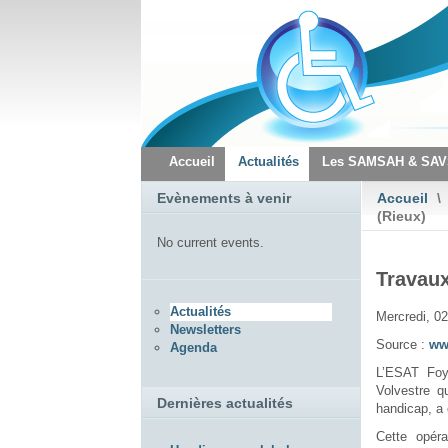
Accueil
Actualités
Les SAMSAH & SA
Evènements à venir
Accueil
\
(Rieux)
No current events.
Travaux
Actualités
Mercredi, 0
Newsletters
Source :
ww
Agenda
L’ESAT Foy
Volvestre q
Dernières actualités
handicap, a 
Cette opéra