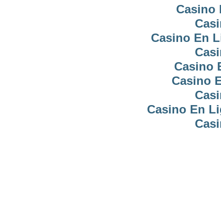
Casino 
Casi
Casino En L
Casi
Casino 
Casino E
Casi
Casino En Li
Casi