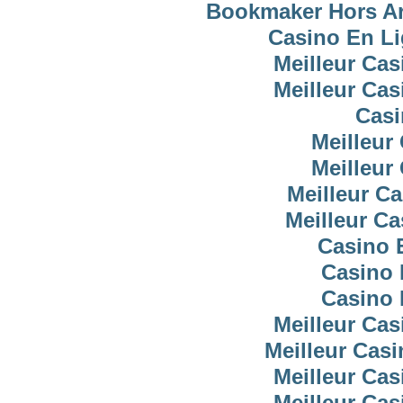
Bookmaker Hors Arj
Casino En Li
Meilleur Cas
Meilleur Cas
Casi
Meilleur
Meilleur
Meilleur C
Meilleur C
Casino 
Casino 
Casino 
Meilleur Cas
Meilleur Cas
Meilleur Cas
Meilleur Cas