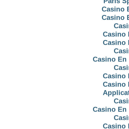
Paris Sp
Casino 
Casino 
Casi
Casino 
Casino 
Casi
Casino En 
Casi
Casino 
Casino 
Applica
Casi
Casino En 
Casi
Casino 