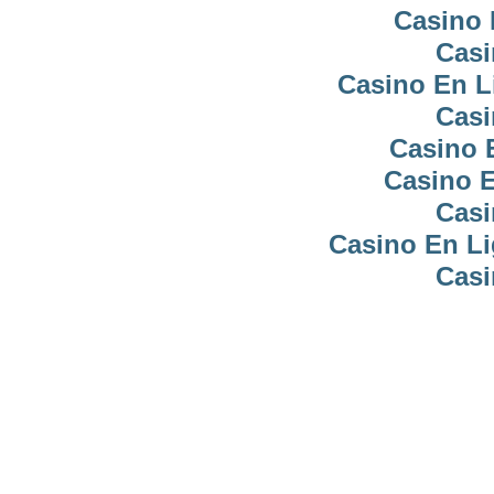
Casino 
Casi
Casino En L
Casi
Casino 
Casino E
Casi
Casino En Li
Casi