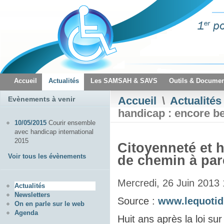
Accueil
Actualités
Les SAMSAH & SAVS
Outils & Documen
Accueil
\
Actualités
Evènements à venir
handicap : encore b
10/05/2015
Courir ensemble
avec handicap international
2015
Citoyenneté et 
Voir tous les évènements
de chemin à par
Mercredi, 26 Juin 2013
Actualités
Newsletters
Source :
www.lequotid
On en parle sur le web
Agenda
Huit ans après la loi su