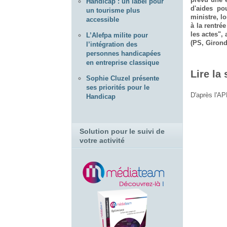
Handicap : un label pour
d'aides po
un tourisme plus
ministre, l
accessible
à la rentré
les actes",
L’Alefpa milite pour
(PS, Girond
l’intégration des
personnes handicapées
en entreprise classique
Lire la 
Sophie Cluzel présente
ses priorités pour le
D'après l'AP
Handicap
Solution pour le suivi de
votre activité