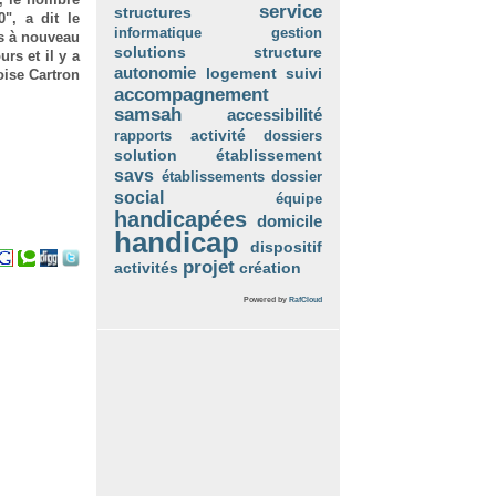
service
structures
", a dit le
informatique
gestion
és à nouveau
solutions
structure
rs et il y a
autonomie
suivi
logement
oise Cartron
accompagnement
samsah
accessibilité
rapports
activité
dossiers
solution
établissement
savs
établissements
dossier
social
équipe
handicapées
domicile
handicap
dispositif
projet
création
activités
Powered by
RafCloud