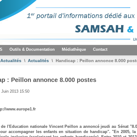
VS
Outils & Documentation
Médiathèque
Contact
Actualités
\
Actualités
\
Handicap : Peillon annonce 8.000 post
p : Peillon annonce 8.000 postes
 Juin 2013 15:50
tp://www.europe1.fr
 de l'Education nationale Vincent Peillon a annoncé jeudi au Sénat "8.
pour accompagner les enfants en situation de handicap". "En 2005, la 
cole inclusive (scolarisant les enfants handicapés). Entre 2010 et 201