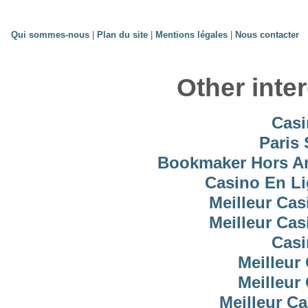
Qui sommes-nous
|
Plan du site
|
Mentions légales
|
Nous contacter
Other inte
Casi
Paris 
Bookmaker Hors Arj
Casino En Li
Meilleur Cas
Meilleur Cas
Casi
Meilleur
Meilleur
Meilleur C