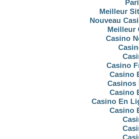
Pari
Meilleur Si
Nouveau Casi
Meilleur
Casino N
Casin
Casi
Casino F
Casino 
Casinos 
Casino 
Casino En Li
Casino 
Casi
Casi
Casi