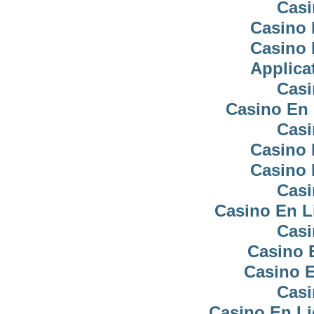
Casi
Casino 
Casino 
Applica
Casi
Casino En 
Casi
Casino 
Casino 
Casi
Casino En L
Casi
Casino 
Casino E
Casi
Casino En Li