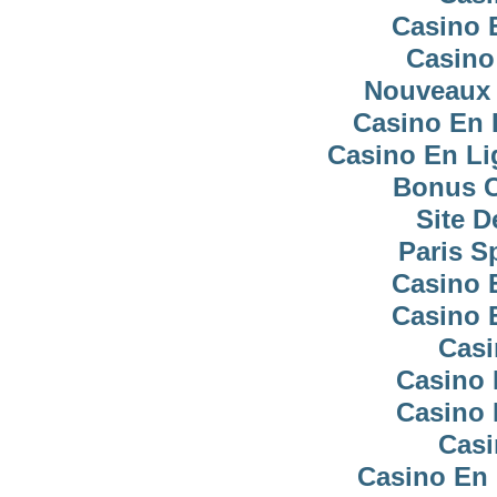
Casino 
Casino
Nouveaux 
Casino En 
Casino En Li
Bonus C
Site D
Paris Sp
Casino 
Casino 
Casi
Casino 
Casino 
Casi
Casino En 