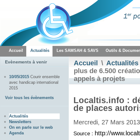
Accueil
Actualités
Les SAMSAH & SAVS
Outils & Documen
Accueil
\
Actualités
Evènements à venir
plus de 6.500 créati
10/05/2015
Courir ensemble
appels à projets
avec handicap international
2015
Voir tous les évènements
Localtis.info : 
de places autori
Actualités
Mercredi, 27 Mars 2013
Newsletters
On en parle sur le web
http://www.localt
Source :
Agenda