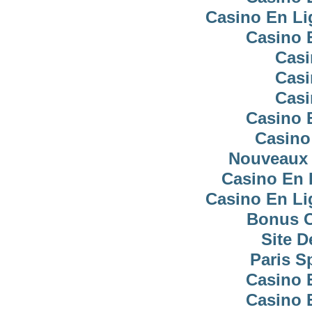
Casino En Li
Casino 
Casi
Casi
Casi
Casino 
Casino
Nouveaux 
Casino En 
Casino En Li
Bonus C
Site D
Paris Sp
Casino 
Casino 