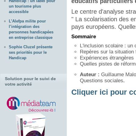
éducatifs particuliers
Handicap : un label pour
un tourisme plus
Le centre d'analyse strat
accessible
" La scolarisation des e
L’Alefpa milite pour
pays européens. Quelle
l’intégration des
personnes handicapées
Sommaire
en entreprise classique
L'inclusion scolaire : un
Sophie Cluzel présente
Repères sur la situation
ses priorités pour le
Expériences étrangères
Handicap
Quelles pistes de réfor
Auteur :
Guillaume Malo
Solution pour le suivi de
Questions sociales
.
votre activité
Cliquer ici pour c