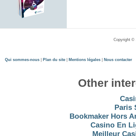
Copyright © 
Qui sommes-nous
|
Plan du site
|
Mentions légales
|
Nous contacter
Other inte
Casi
Paris 
Bookmaker Hors Arj
Casino En Li
Meilleur Cas