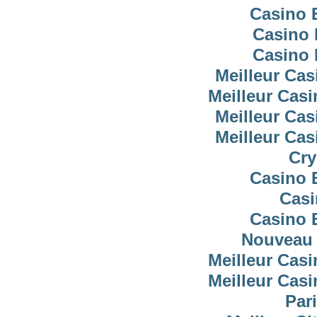
Casino 
Casino 
Casino 
Meilleur Cas
Meilleur Cas
Meilleur Cas
Meilleur Cas
Cry
Casino 
Casi
Casino 
Nouveau 
Meilleur Cas
Meilleur Cas
Pari