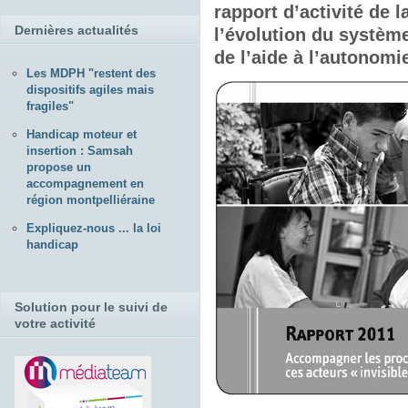
rapport d’activité de 
Dernières actualités
l’évolution du systèm
de l’aide à l’autonomi
Les MDPH "restent des
dispositifs agiles mais
fragiles"
Handicap moteur et
insertion : Samsah
propose un
accompagnement en
région montpelliéraine
Expliquez-nous ... la loi
handicap
Solution pour le suivi de
votre activité