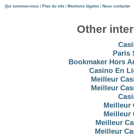
Qui sommes-nous
|
Plan du site
|
Mentions légales
|
Nous contacter
Other inte
Casi
Paris 
Bookmaker Hors Arj
Casino En Li
Meilleur Cas
Meilleur Cas
Casi
Meilleur
Meilleur
Meilleur C
Meilleur C