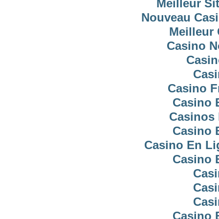
Meilleur Si
Nouveau Casi
Meilleur
Casino N
Casin
Casi
Casino F
Casino 
Casinos 
Casino 
Casino En Li
Casino 
Casi
Casi
Casi
Casino 