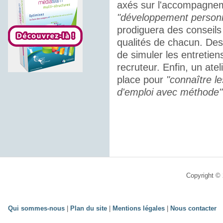
axés sur l'accompagnem
"développement person
prodiguera des conseils 
qualités de chacun. De
de simuler les entretien
recruteur. Enfin, un atel
place pour
"connaître le
d'emploi avec méthode"
Copyright © 
Qui sommes-nous
|
Plan du site
|
Mentions légales
|
Nous contacter