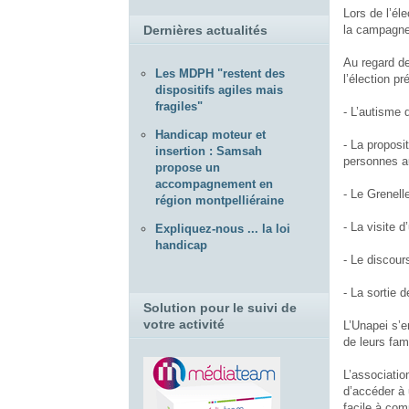
Lors de l’él
la campagne
Dernières actualités
Au regard de
Les MDPH "restent des
l’élection pr
dispositifs agiles mais
fragiles"
- L’autisme 
Handicap moteur et
- La proposi
insertion : Samsah
personnes au
propose un
accompagnement en
- Le Grenell
région montpelliéraine
- La visite 
Expliquez-nous ... la loi
handicap
- Le discour
- La sortie 
Solution pour le suivi de
votre activité
L’Unapei s’e
de leurs fam
L’associatio
d’accéder à 
facile à com