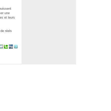
puissent
ser une
s et leurs
 de réels