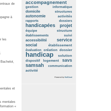
accompagnement
centraux de
gestion
informatique
domicile
structures
autonomie
activités
ampagne à
rapports
dossiers
handicapées
projet
équipe
structure
suivi
établissements
r les
service
accessibilité
social
établissement
création
évaluation
dossier
,
handicap
solution
savs
dispositif
logement
 Bachelot,
samsah
communication
activité
Powered by
RafCloud
mentales et
es mentales
nformation «