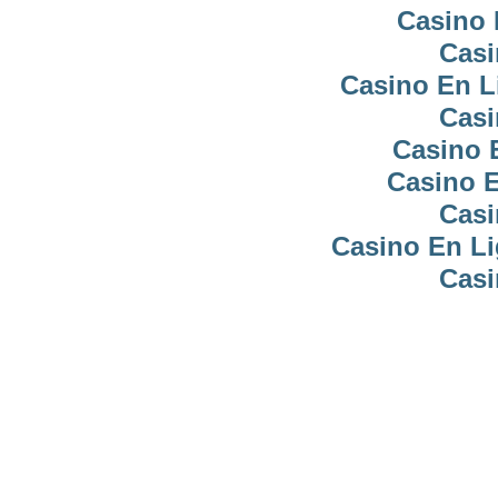
Casino 
Casi
Casino En L
Casi
Casino 
Casino E
Casi
Casino En Li
Casi