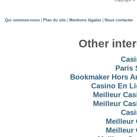
Qui sommes-nous
|
Plan du site
|
Mentions légales
|
Nous contacter
Other inte
Casi
Paris 
Bookmaker Hors Arj
Casino En Li
Meilleur Cas
Meilleur Cas
Casi
Meilleur
Meilleur