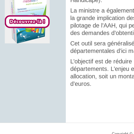
La ministre a égalemen
la grande implication de
pilotage de l’AAH, qui pe
des demandes d’obtentio
Cet outil sera généralis
départementales d’ici m
L’objectif est de réduire
départements. L’enjeu es
allocation, soit un mont
d’euros.
Copyright © 