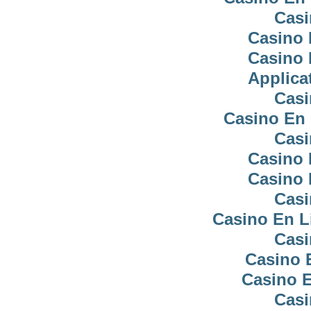
Casi
Casino 
Casino 
Applica
Casi
Casino En 
Casi
Casino 
Casino 
Casi
Casino En L
Casi
Casino 
Casino E
Casi