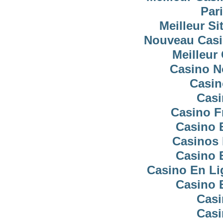
Pari
Meilleur Si
Nouveau Casi
Meilleur
Casino N
Casin
Casi
Casino F
Casino 
Casinos 
Casino 
Casino En Li
Casino 
Casi
Casi