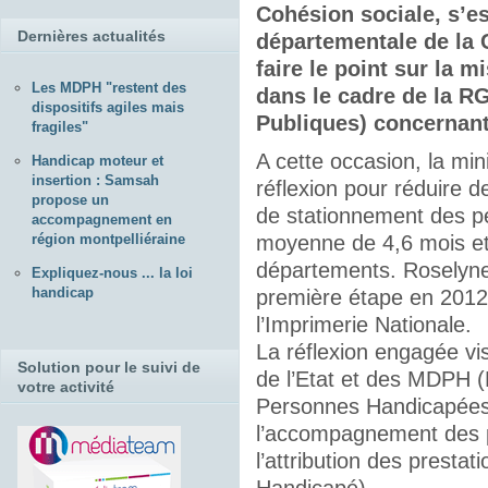
Cohésion sociale, s’es
Dernières actualités
départementale de la 
faire le point sur la
Les MDPH "restent des
dans le cadre de la R
dispositifs agiles mais
Publiques) concernant
fragiles"
A cette occasion, la mi
Handicap moteur et
insertion : Samsah
réflexion pour réduire de
propose un
de stationnement des p
accompagnement en
moyenne de 4,6 mois et 
région montpelliéraine
départements. Roselyn
Expliquez-nous ... la loi
handicap
première étape en 2012, 
l’Imprimerie Nationale.
La réflexion engagée vi
Solution pour le suivi de
de l’Etat et des MDPH 
votre activité
Personnes Handicapées)
l’accompagnement des p
l’attribution des prestat
Handicapé).