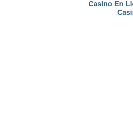
Casino En Li
Casi