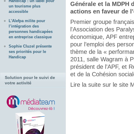
Handicap : un label pour
Générale et la MDPH 
un tourisme plus
actions en faveur de l
accessible
Premier groupe français
L’Alefpa milite pour
l’intégration des
l'Association des Paral
personnes handicapées
économique, APF entrep
en entreprise classique
pour l’emploi des perso
Sophie Cluzel présente
thème de la « performa
ses priorités pour le
Handicap
2011, salle Wagram à P
président de l’APF, et R
et de la Cohésion social
Solution pour le suivi de
votre activité
Lire la suite sur le site M