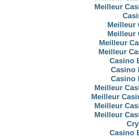
Meilleur Cas
Casi
Meilleur
Meilleur
Meilleur C
Meilleur C
Casino 
Casino 
Casino 
Meilleur Cas
Meilleur Cas
Meilleur Cas
Meilleur Cas
Cry
Casino 