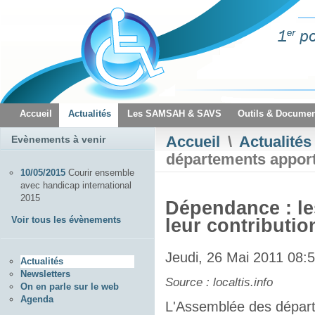
Accueil
Actualités
Les SAMSAH & SAVS
Outils & Documen
Accueil
\
Actualités
Evènements à venir
départements apporte
10/05/2015
Courir ensemble
avec handicap international
2015
Dépendance : le
Voir tous les évènements
leur contributio
Jeudi, 26 Mai 2011 08:
Actualités
Newsletters
Source : localtis.info
On en parle sur le web
Agenda
L'Assemblée des départ