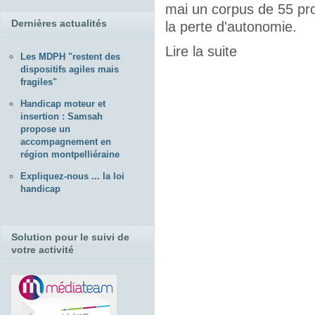
mai un corpus de 55 prop
Dernières actualités
la perte d'autonomie.
Lire la suite
Les MDPH "restent des
dispositifs agiles mais
fragiles"
Handicap moteur et
insertion : Samsah
propose un
accompagnement en
région montpelliéraine
Expliquez-nous ... la loi
handicap
Solution pour le suivi de
votre activité