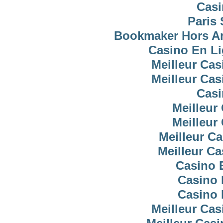
Casi
Paris 
Bookmaker Hors Arj
Casino En Li
Meilleur Cas
Meilleur Cas
Casi
Meilleur
Meilleur
Meilleur C
Meilleur C
Casino 
Casino 
Casino 
Meilleur Cas