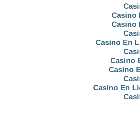
Casi
Casino 
Casino 
Casi
Casino En L
Casi
Casino 
Casino E
Casi
Casino En Li
Casi