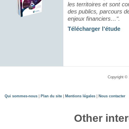
les territoires et sont 
des publics, parcours de
enjeux financiers…".
Télécharger l'étude
Copyright © 
Qui sommes-nous
|
Plan du site
|
Mentions légales
|
Nous contacter
Other inte