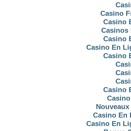
Casi
Casino F
Casino 
Casinos 
Casino 
Casino En Li
Casino 
Casi
Casi
Casi
Casino 
Casino
Nouveaux 
Casino En 
Casino En Li